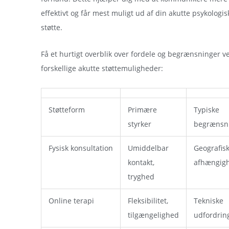
effektivt og får mest muligt ud af din akutte psykologis
støtte.
Få et hurtigt overblik over fordele og begrænsninger v
forskellige akutte støttemuligheder:
Støtteform
Primære
Typiske
styrker
begrænsn
Fysisk konsultation
Umiddelbar
Geografis
kontakt,
afhængig
tryghed
Online terapi
Fleksibilitet,
Tekniske
tilgængelighed
udfordrin