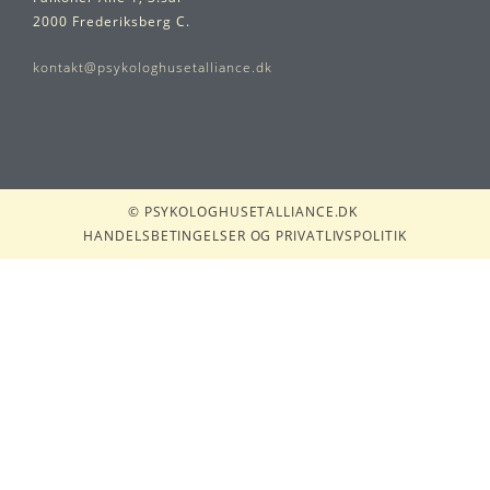
2000 Frederiksberg C.
kontakt@psykologhusetalliance.dk
© PSYKOLOGHUSETALLIANCE.DK
HANDELSBETINGELSER
OG
PRIVATLIVSPOLITIK