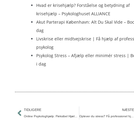
Hvad er krisehjælp? Forståelse og betydning af
krisehjælp – Psykologhuset ALLIANCE
Akut Parterapi København: Alt Du Skal Vide – Book
dag
Livskrise eller midtvejskrise | Få hjælp af profes
psykolog
Psykolog Stress – Afjælp eller minimér stress | B
i dag
Tidligere
TIDLIGERE
NÆSTE
Online Psykologhjælp: Fleksibel Hjælp Til Mentalt Velvære
Oplever du stress? Få professionel hjælp hurtigt