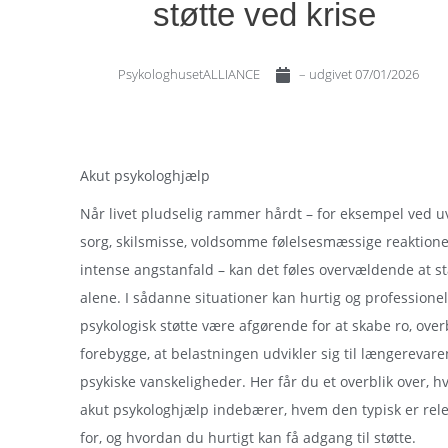
støtte ved krise
PsykologhusetALLIANCE
– udgivet
07/01/2026
Akut psykologhjælp
Når livet pludselig rammer hårdt – for eksempel ved u
sorg, skilsmisse, voldsomme følelsesmæssige reaktione
intense angstanfald – kan det føles overvældende at s
alene. I sådanne situationer kan hurtig og professionel
psykologisk støtte være afgørende for at skabe ro, over
forebygge, at belastningen udvikler sig til længerevar
psykiske vanskeligheder. Her får du et overblik over, h
akut psykologhjælp indebærer, hvem den typisk er rel
for, og hvordan du hurtigt kan få adgang til støtte.