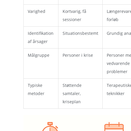
Varighed
Kortvarig, få
Længerevar
sessioner
forløb
Identifikation
Situationsbestemt
Grundig ana
af årsager
Målgruppe
Personer i krise
Personer m
vedvarende
problemer
Typiske
Støttende
Terapeutisk
metoder
samtaler,
teknikker
kriseplan